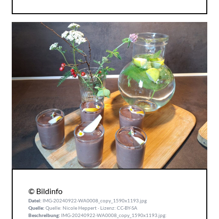
© Bildinfo
Datei:
IMG-20240922-WA0008_copy_1590x1193.jpg
Quelle:
Quelle: Nicole Heppert · Lizenz: CC-BY-SA
Beschreibung:
IMG-20240922-WA0008_copy_1590x1193.jpg: