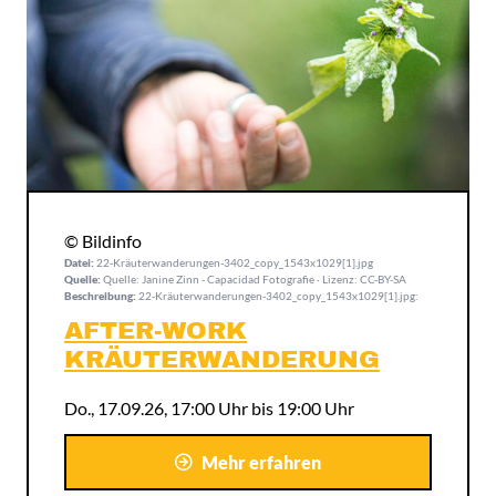
© Bildinfo
Datei:
22-Kräuterwanderungen-3402_copy_1543x1029[1].jpg
Quelle:
Quelle: Janine Zinn - Capacidad Fotografie · Lizenz: CC-BY-SA
Beschreibung:
22-Kräuterwanderungen-3402_copy_1543x1029[1].jpg:
AFTER-WORK
KRÄUTERWANDERUNG
Do., 17.09.26, 17:00 Uhr bis 19:00 Uhr
Mehr erfahren