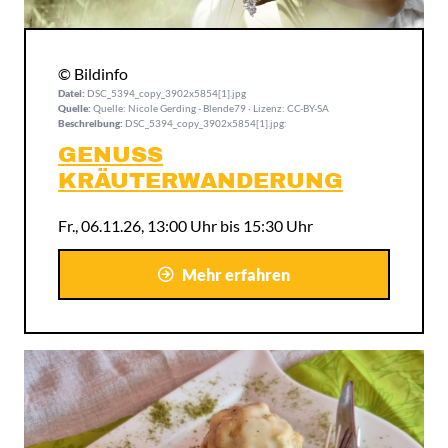
© Bildinfo
Datei:
DSC_5394_copy_3902x5854[1].jpg
Quelle:
Quelle: Nicole Gerding - Blende79 · Lizenz: CC-BY-SA
Beschreibung:
DSC_5394_copy_3902x5854[1].jpg:
GENUSS
KRÄUTERWANDERUNG
Fr., 06.11.26, 13:00 Uhr bis 15:30 Uhr
Mehr erfahren