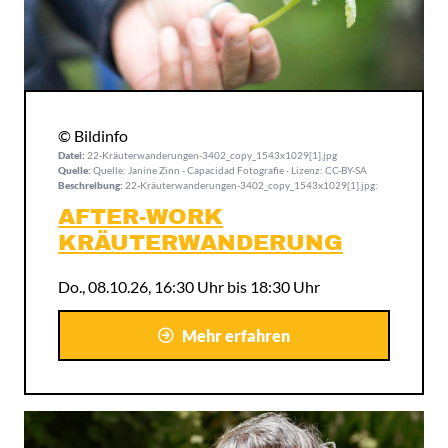
© Bildinfo
Datei:
22-Kräuterwanderungen-3402_copy_1543x1029[1].jpg
Quelle:
Quelle: Janine Zinn - Capacidad Fotografie · Lizenz: CC-BY-SA
Beschreibung:
22-Kräuterwanderungen-3402_copy_1543x1029[1].jpg:
AFTER-WORK
KRÄUTERWANDERUNG
Do., 08.10.26, 16:30 Uhr bis 18:30 Uhr
Mehr erfahren