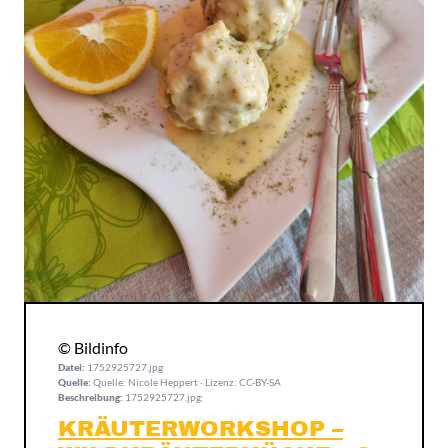
© Bildinfo
Datei:
1752925727.jpg
Quelle:
Quelle: Nicole Heppert · Lizenz: CC-BY-SA
Beschreibung:
1752925727.jpg:
KRÄUTERWORKSHOP –