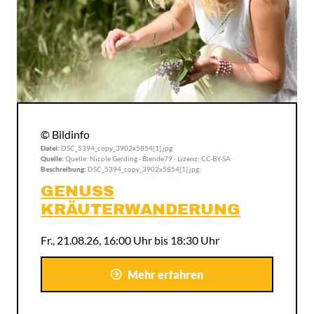
© Bildinfo
Datei:
DSC_5394_copy_3902x5854[1].jpg
Quelle:
Quelle: Nicole Gerding - Blende79 · Lizenz: CC-BY-SA
Beschreibung:
DSC_5394_copy_3902x5854[1].jpg:
GENUSS
KRÄUTERWANDERUNG
Fr., 21.08.26, 16:00 Uhr bis 18:30 Uhr
Mehr erfahren