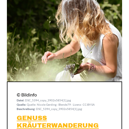
© Bildinfo
Datei:
DSC_5394_copy_3902x5854[1].jpg
Quelle:
Quelle: Nicole Gerding - Blende79 · Lizenz: CC-BY-SA
Beschreibung:
DSC_5394_copy_3902x5854[1].jpg:
GENUSS
KRÄUTERWANDERUNG