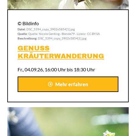
© Bildinfo
Datei:
DSC_5394_copy_3902x5854[1].jpg
Quelle:
Quelle: Nicole Gerding - Blende79 · Lizenz: CC-BY-SA
Beschreibung:
DSC_5394_copy_3902x5854[1].jpg:
GENUSS
KRÄUTERWANDERUNG
Fr., 04.09.26, 16:00 Uhr bis 18:30 Uhr
Mehr erfahren