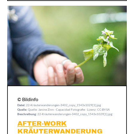
© Bildinfo
Datei:
22-Kräuterwanderungen-3402_copy_1543x1029[1].jpg
Quelle:
Quelle: Janine Zinn - Capacidad Fotografie · Lizenz: CC-BY-SA
Beschreibung:
22-Kräuterwanderungen-3402_copy_1543x1029[1].jpg:
AFTER-WORK
KRÄUTERWANDERUNG