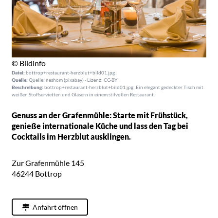
© Bildinfo
Datei:
bottrop+restaurant-herzblut+bild01.jpg
Quelle:
Quelle: neshom (pixabay) · Lizenz: CC-BY
Beschreibung:
bottrop+restaurant-herzblut+bild01.jpg: Ein elegant gedeckter Tisch mit
weißen Stoffservietten und Gläsern in einem stilvollen Restaurant.
Genuss an der Grafenmühle: Starte mit Frühstück,
genieße internationale Küche und lass den Tag bei
Cocktails im Herzblut ausklingen.
Zur Grafenmühle 145
46244
Bottrop
Anfahrt öffnen