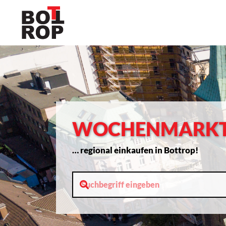
WOCHENMARK
… regional einkaufen in Bottrop!