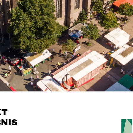
KT
NIS