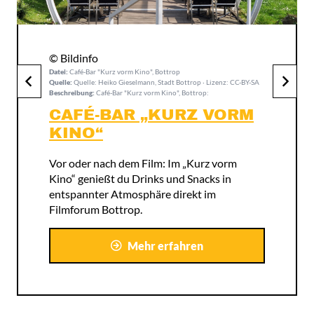
© Bildinfo
Datei:
Stockfoto Eisdiele
Quelle:
Quelle: Image by Heiko from Pixabay · Lizenz: CC-BY-SA
Beschreibung:
Stockfoto Eisdiele:
EISCAFÉ DE MARCO
Eiscafé de Marco – Genieße bestes,
handgemachtes Eis in familiärer
Atmosphäre.
Mehr erfahren