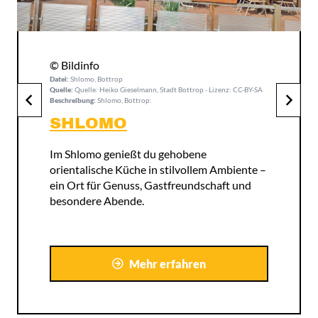
© Bildinfo
Datei:
bottrop+restaurant-olympia+bild01.jpg
Quelle:
Quelle: TheAndrasBarta (pixabay) · Lizenz: CC-BY
Beschreibung:
bottrop+restaurant-olympia+bild01.jpg:
RESTAURANT OLYMPIA
Griechische Spezialitäten und entspannte
mediterrane Atmosphäre in Bottrop-
Kirchhellen.
Mehr erfahren