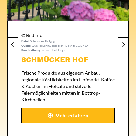
© Bildinfo
Datei:
dorsten+restaurant-zum-blauen-see+bild02.jpg
Quelle:
Quelle: ErwinVisser (pixabay) · Lizenz: CC-BY
Beschreibung:
dorsten+restaurant-zum-blauen-see+bild02.jpg:
WOODPECKER´S
ROADHOUSE
Genieße Burger, Steaks und Ribs im
American-Style mit kühlen Drinks – drinnen
oder auf der sonnigen Terrasse im
Naherholungsgebiet Grafenmühle.
Mehr erfahren