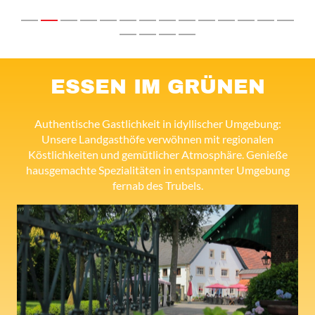
ESSEN IM GRÜNEN
Authentische Gastlichkeit in idyllischer Umgebung:
Unsere Landgasthöfe verwöhnen mit regionalen
Köstlichkeiten und gemütlicher Atmosphäre. Genieße
hausgemachte Spezialitäten in entspannter Umgebung
fernab des Trubels.