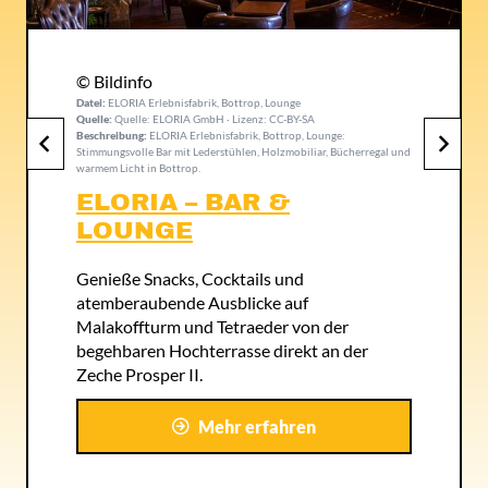
© Bildinfo
Datei:
Bottroper Bier, Bottrop
Quelle:
Quelle: Bottroper Bier GmbH, Ruhr Tourismus GmbH ·
Lizenz:
Beschreibung:
Bottroper Bier, Bottrop: ```html Verkaufskiosk aus
Backsteinen in Bottrop, beschildert mit "Bottroper Bier". Ein Mann
bedient. ```
BOTTROPER BIER
Ehrliche Braukunst aus Bottrop: Probiere
handgemachtes Bier und erlebe spannende
Tastings – ideal für einen geselligen Abend
mit Freunden.
Mehr erfahren