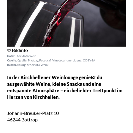
© Bildinfo
Datei:
Stockfoto Wein
Quelle:
Quelle: Pixabay, Fotograf: Vinotecarium · Lizenz: CC-BY-SA
Beschreibung:
Stockfoto Wein:
In der Kirchhellener Weinlounge genießt du
ausgewählte Weine, kleine Snacks und eine
entspannte Atmosphäre – ein beliebter Treffpunkt im
Herzen von Kirchhellen.
Johann-Breuker-Platz 10
46244
Bottrop