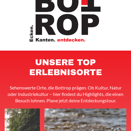
UNSERE TOP
ERLEBNISORTE
Sehenswerte Orte, die Bottrop prägen. Ob Kultur, Natur
oder Industriekultur – hier findest du Highlights, die einen
Besuch lohnen. Plane jetzt deine Entdeckungstour.