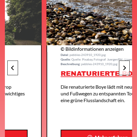
© Bildinformationen anzeigen
Datei:
pebbles-243910_1920.jpg
Quelle:
Quelle: Pixabay, Fotograf: JuergenPM · Lizenz: CC-BY-SA
Beschreibung:
pebbles-243910_1920.jpg:
RENATURIERTE BOYE
Die renaturierte Boye lädt mit neuen Rad-
iges
und Fußwegen zu entspannten Touren durc
eine grüne Flusslandschaft ein.