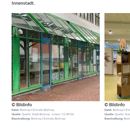
Innenstadt.
© Bildinfo
© Bildinfo
Datei:
Bottrop.CEntrale, Bottrop
Datei:
Bottrop.CEnt
Quelle:
Quelle: Stadt Bottrop · Lizenz: CC-BY-SA
Quelle:
Quelle: Stad
Beschreibung:
Bottrop.CEntrale, Bottrop:
Beschreibung:
Bott