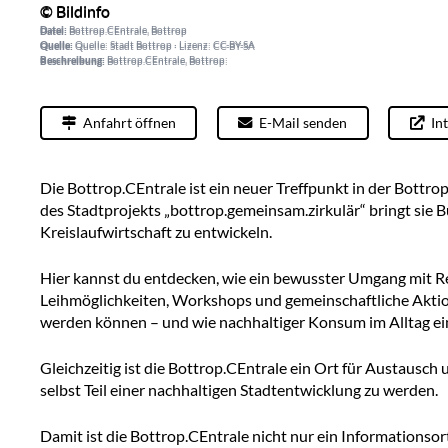
© Bildinfo
© Bildinfo
Datei:
Bottrop.CEntrale, Bottrop
Datei:
Bottrop.CEntrale, Bottrop
Quelle:
Quelle: Stadt Bottrop · Lizenz: CC-BY-SA
Quelle:
Quelle: Stadt Bottrop · Lizenz: CC-BY-SA
Beschreibung:
Bottrop.CEntrale, Bottrop:
Beschreibung:
Bottrop.CEntrale, Bottrop:
Anfahrt öffnen
E-Mail senden
In
Die Bottrop.CEntrale ist ein neuer Treffpunkt in der Bottr
des Stadtprojekts „bottrop.gemeinsam.zirkulär“ bringt si
Kreislaufwirtschaft zu entwickeln.
Hier kannst du entdecken, wie ein bewusster Umgang mit R
Leihmöglichkeiten, Workshops und gemeinschaftliche Aktione
werden können – und wie nachhaltiger Konsum im Alltag ei
Gleichzeitig ist die Bottrop.CEntrale ein Ort für Austaus
selbst Teil einer nachhaltigen Stadtentwicklung zu werden.
Damit ist die Bottrop.CEntrale nicht nur ein Informationso