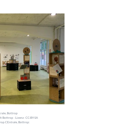
rale, Bottrop
t Bottrop · Lizenz: CC-BY-SA
rop.CEntrale, Bottrop: