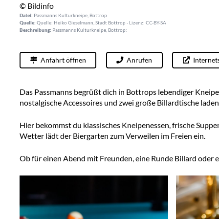
© Bildinfo
Datei:
Passmanns Kulturkneipe, Bottrop
Quelle:
Quelle: Heiko Gieselmann, Stadt Bottrop · Lizenz: CC-BY-SA
Beschreibung:
Passmanns Kulturkneipe, Bottrop:
Anfahrt öffnen
Anrufen
Internet
Das Passmanns begrüßt dich in Bottrops lebendiger Kneipe
nostalgische Accessoires und zwei große Billardtische lade
Hier bekommst du klassisches Kneipenessen, frische Suppen,
Wetter lädt der Biergarten zum Verweilen im Freien ein.
Ob für einen Abend mit Freunden, eine Runde Billard oder