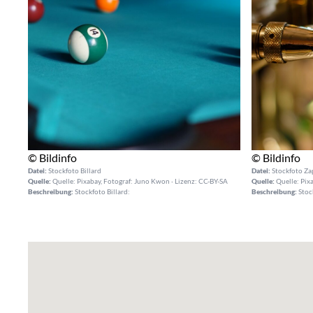
© Bildinfo
© Bildinfo
Datei:
Stockfoto Billard
Datei:
Stockfoto Za
Quelle:
Quelle: Pixabay, Fotograf: Juno Kwon · Lizenz: CC-BY-SA
Quelle:
Quelle: Pixa
Beschreibung:
Stockfoto Billard:
Beschreibung:
Stoc