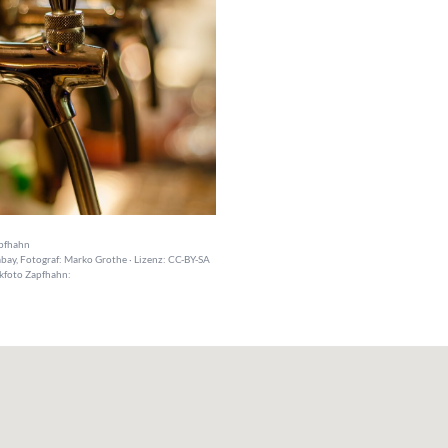
pfhahn
bay, Fotograf: Marko Grothe · Lizenz: CC-BY-SA
kfoto Zapfhahn: