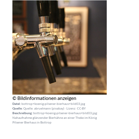
© Bildinformationen anzeigen
Datei:
bottrop+koenig-pilsener-bierhaus+bild03.jpg
Quelle:
Quelle: abruelmann (pixabay) · Lizenz: CC-BY
Beschreibung:
bottrop+koenig-pilsener-bierhaus+bild03.jpg:
Nahaufnahme glänzender Bierhähne an einer Theke im König
Pilsener Bierhaus in Bottrop