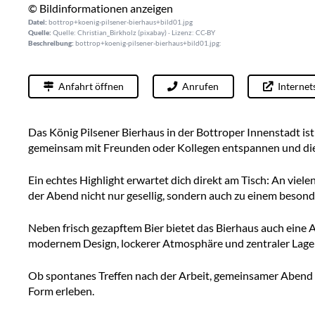
© Bildinformationen anzeigen
Datei:
bottrop+koenig-pilsener-bierhaus+bild01.jpg
Quelle:
Quelle: Christian_Birkholz (pixabay) · Lizenz: CC-BY
Beschreibung:
bottrop+koenig-pilsener-bierhaus+bild01.jpg:
Anfahrt öffnen
Anrufen
Internet
Das König Pilsener Bierhaus in der Bottroper Innenstadt ist
gemeinsam mit Freunden oder Kollegen entspannen und die
Ein echtes Highlight erwartet dich direkt am Tisch: An viele
der Abend nicht nur gesellig, sondern auch zu einem besond
Neben frisch gezapftem Bier bietet das Bierhaus auch eine
modernem Design, lockerer Atmosphäre und zentraler Lage m
Ob spontanes Treffen nach der Arbeit, gemeinsamer Abend m
Form erleben.