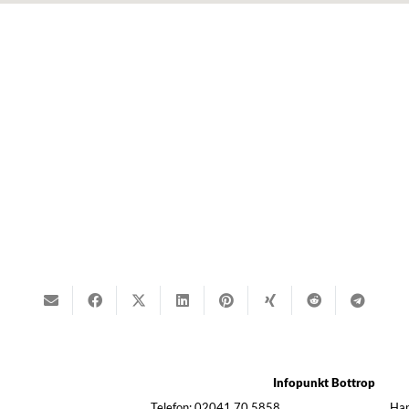
Infopunkt Bottrop
Telefon:
02041 70 5858
Han