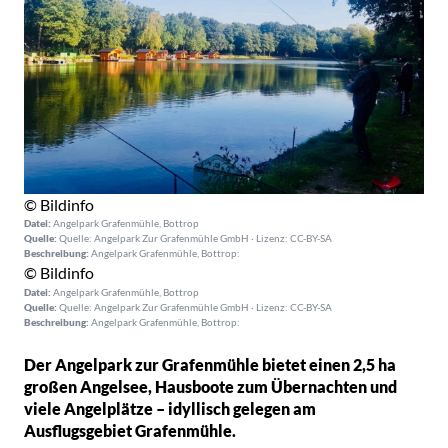
© Bildinfo
Datei:
Angelpark Grafenmühle, Bottrop
Quelle:
Quelle: Angelpark Zur Grafenmühle GmbH · Lizenz: CC-BY-SA
Beschreibung:
Angelpark Grafenmühle, Bottrop:
© Bildinfo
Datei:
Angelpark Grafenmühle, Bottrop
Quelle:
Quelle: Angelpark Zur Grafenmühle GmbH · Lizenz: CC-BY-SA
Beschreibung:
Angelpark Grafenmühle, Bottrop:
Der Angelpark zur Grafenmühle bietet einen 2,5 ha
großen Angelsee, Hausboote zum Übernachten und
viele Angelplätze – idyllisch gelegen am
Ausflugsgebiet Grafenmühle.