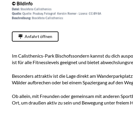
© Bildinfo
© Bildinfo
Datei:
Stockfoto Callisthenics
Datei:
Stockfoto Callisthenics
Quelle:
Quelle: Pixabay, Fotograf: Kerstin Riemer · Lizenz: CC-BY-SA
Quelle:
Quelle: Pixabay, Fotograf: Kerstin Riemer · Lizenz: CC-BY-SA
Beschreibung:
Stockfoto Callisthenics:
Beschreibung:
Stockfoto Callisthenics:
Anfahrt öffnen
Im Calisthenics-Park Bischofssondern kannst du dich auspow
ist für alle Fitnesslevels geeignet und bietet abwechslungs
Besonders attraktiv ist die Lage direkt am Wanderparkplat
Wälder aufbrechen oder bei einem Spaziergang auf den We
Ob allein, mit Freunden oder gemeinsam mit anderen Sport
Ort, um draußen aktiv zu sein und Bewegung unter freiem 