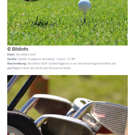
© Bildinfo
Datei:
Stockfoto Golf
Quelle:
Quelle: huegsoon (pixabay) · Lizenz: CC-BY
Beschreibung:
Stockfoto Golf: Golfschläger kurz vor dem Abschlag eines Balls auf
gepflegtem Grün des Golfclubs Schwarze Heide.