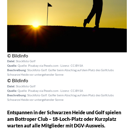
© Bildinfo
Datei:
Stockfoto Golf
Quelle:
Quelle: Pixabay via Pexels.com · Lizenz: CC-BY-SA
Beschreibung:
Stockfoto Golf: Golfer beim Abschlag auf dem Platz des Golfclubs
Schwarze Heide vor untergehender Sonne
© Bildinfo
Datei:
Stockfoto Golf
Quelle:
Quelle: Pixabay via Pexels.com · Lizenz: CC-BY-SA
Beschreibung:
Stockfoto Golf: Golfer beim Abschlag auf dem Platz des Golfclubs
Schwarze Heide vor untergehender Sonne
Entspannen in der Schwarzen Heide und Golf spielen
am Bottroper Club – 18-Loch-Platz oder Kurzplatz
warten auf alle Mitglieder mit DGV-Ausweis.