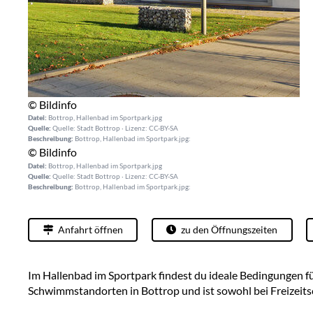
© Bildinfo
Datei:
Bottrop, Hallenbad im Sportpark.jpg
Quelle:
Quelle: Stadt Bottrop · Lizenz: CC-BY-SA
Beschreibung:
Bottrop, Hallenbad im Sportpark.jpg:
© Bildinfo
Datei:
Bottrop, Hallenbad im Sportpark.jpg
Quelle:
Quelle: Stadt Bottrop · Lizenz: CC-BY-SA
Beschreibung:
Bottrop, Hallenbad im Sportpark.jpg:
Anfahrt öffnen
zu den Öffnungszeiten
Im Hallenbad im Sportpark findest du ideale Bedingungen 
Schwimmstandorten in Bottrop und ist sowohl bei Freizeits