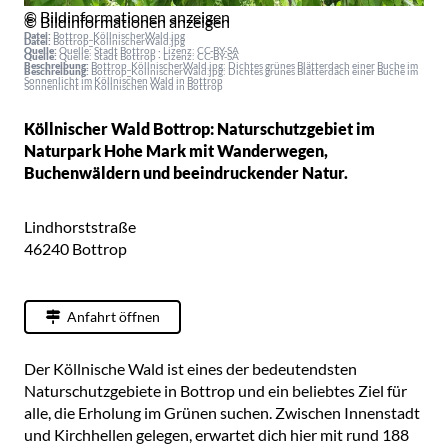
© Bildinformationen anzeigen
© Bildinformationen anzeigen
Datei:
Bottrop_KöllnischerWald.jpg
Datei:
Bottrop_KöllnischerWald.jpg
Quelle:
Quelle: Stadt Bottrop · Lizenz: CC-BY-SA
Quelle:
Quelle: Stadt Bottrop · Lizenz: CC-BY-SA
Beschreibung:
Bottrop_KöllnischerWald.jpg: Dichtes grünes Blätterdach einer Buche im
Beschreibung:
Bottrop_KöllnischerWald.jpg: Dichtes grünes Blätterdach einer Buche im
Sonnenlicht im Köllnischen Wald in Bottrop
Sonnenlicht im Köllnischen Wald in Bottrop
Köllnischer Wald Bottrop: Naturschutzgebiet im
Naturpark Hohe Mark mit Wanderwegen,
Buchenwäldern und beeindruckender Natur.
Lindhorststraße
46240
Bottrop
Anfahrt öffnen
Der Köllnische Wald ist eines der bedeutendsten
Naturschutzgebiete in Bottrop und ein beliebtes Ziel für
alle, die Erholung im Grünen suchen. Zwischen Innenstadt
und Kirchhellen gelegen, erwartet dich hier mit rund 188