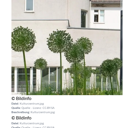
© Bildinfo
Datei:
Kulturzentrum.jpg
Quelle:
Quelle: · Lizenz: CC-BY-SA
Beschreibung:
Kulturzentrum.jpg:
© Bildinfo
Datei:
Kulturzentrum.jpg
Quelle:
Quelle: · Lizenz: CC-BY-SA