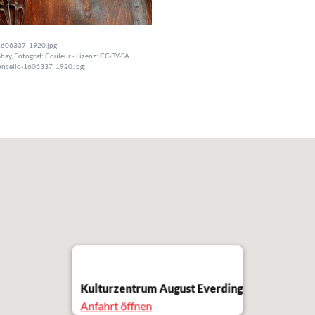
1606337_1920.jpg
bay, Fotograf: Couleur · Lizenz: CC-BY-SA
oncello-1606337_1920.jpg:
Kulturzentrum August Everding
Anfahrt öffnen