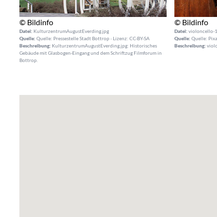
© Bildinfo
© Bildinfo
Datei:
KulturzentrumAugustEverding.jpg
Datei:
violoncello-
Quelle:
Quelle: Pressestelle Stadt Bottrop · Lizenz: CC-BY-SA
Quelle:
Quelle: Pixa
Beschreibung:
KulturzentrumAugustEverding.jpg: Historisches
Beschreibung:
viol
Gebäude mit Glasbogen-Eingang und dem Schriftzug Filmforum in
Bottrop.