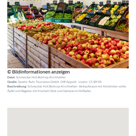
© Bildinformationen anzeigen
Datei:
Schmücker Hof, Bottrop-Kirchhellen
Quelle:
Quelle: Ruhr Tourismus GmbH, Olff Appold · Lizenz: CC-BY-SA
Beschreibung:
Schmücker Hof, Bottrop-Kirchhellen: Verkaufsraum mit Holzkisten voller
Äpfel und Regalen mit frischem Obst und Gemüse im Hofladen.