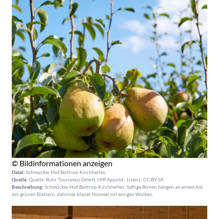
© Bildinformationen anzeigen
Datei:
Schmücker Hof, Bottrop-Kirchhellen
Quelle:
Quelle: Ruhr Tourismus GmbH, Olff Appold · Lizenz: CC-BY-SA
Beschreibung:
Schmücker Hof, Bottrop-Kirchhellen: Saftige Birnen hängen an einem Ast
mit grünen Blättern, dahinter blauer Himmel mit einigen Wolken.