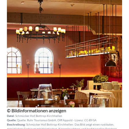
© Bildinformationen anzeigen
Datei:
Schmücker Hof, Bottrop-Kirchhellen
Quelle:
Quelle: Ruhr Tourismus GmbH, Olff Appold · Lizenz: CC-BY-SA
Beschreibung:
Schmücker Hof, Bottrop-Kirchhellen: Das Bild zeigt einen rustikalen,
gemütlichen Gastraum mit Holztischen, Kerzenleuchtern und traditionellen Fenstern.