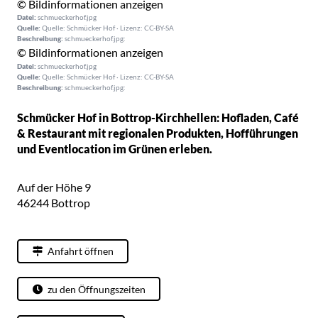
© Bildinformationen anzeigen
Datei:
schmueckerhof.jpg
Quelle:
Quelle: Schmücker Hof · Lizenz: CC-BY-SA
Beschreibung:
schmueckerhof.jpg:
© Bildinformationen anzeigen
Datei:
schmueckerhof.jpg
Quelle:
Quelle: Schmücker Hof · Lizenz: CC-BY-SA
Beschreibung:
schmueckerhof.jpg:
Schmücker Hof in Bottrop-Kirchhellen: Hofladen, Café
& Restaurant mit regionalen Produkten, Hofführungen
und Eventlocation im Grünen erleben.
Auf der Höhe 9
46244
Bottrop
Anfahrt öffnen
zu den Öffnungszeiten