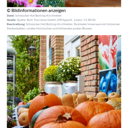
© Bildinformationen anzeigen
Datei:
Schmücker Hof, Bottrop-Kirchhellen
Quelle:
Quelle: Ruhr Tourismus GmbH, Olff Appold · Lizenz: CC-BY-SA
Beschreibung:
Schmücker Hof, Bottrop-Kirchhellen: Rustikaler Innenraum mit hölzernen
Deckenbalken, runden Holztischen und blühenden pinken Blumen.