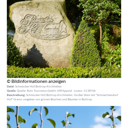
© Bildinformationen anzeigen
Datei:
Schmücker Hof, Bottrop-Kirchhellen
Quelle:
Quelle: Ruhr Tourismus GmbH, Olff Appold · Lizenz: CC-BY-SA
Beschreibung:
Schmücker Hof, Bottrop-Kirchhellen: Großer Stein mit "Schmachtendorf
Hof" Gravur, umgeben von grünen Büschen und Bäumen in Bottrop.