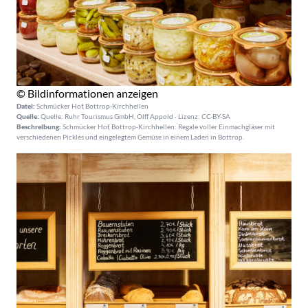
© Bildinformationen anzeigen
Datei:
Schmücker Hof, Bottrop-Kirchhellen
Quelle:
Quelle: Ruhr Tourismus GmbH, Olff Appold · Lizenz: CC-BY-SA
Beschreibung:
Schmücker Hof, Bottrop-Kirchhellen: Regale voller Einmachgläser mit
verschiedenen Pickles und eingelegtem Gemüse in einem Laden in Bottrop.