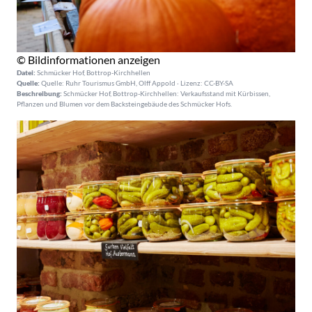
© Bildinformationen anzeigen
Datei:
Schmücker Hof, Bottrop-Kirchhellen
Quelle:
Quelle: Ruhr Tourismus GmbH, Olff Appold · Lizenz: CC-BY-SA
Beschreibung:
Schmücker Hof, Bottrop-Kirchhellen: Verkaufsstand mit Kürbissen,
Pflanzen und Blumen vor dem Backsteingebäude des Schmücker Hofs.