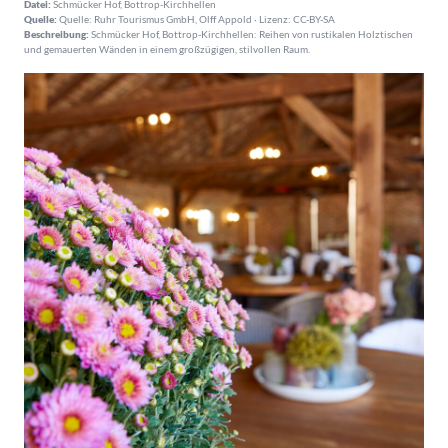
Datei:
Schmücker Hof, Bottrop-Kirchhellen
Quelle:
Quelle: Ruhr Tourismus GmbH, Olff Appold · Lizenz: CC-BY-SA
Beschreibung:
Schmücker Hof, Bottrop-Kirchhellen: Reihen von rustikalen Holztischen
und gemauerten Wänden in einem großzügigen, stilvollen Raum.