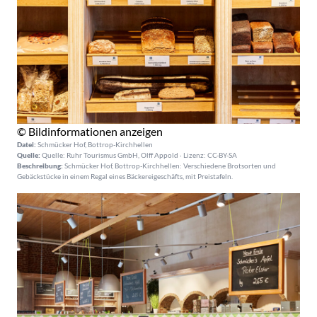
© Bildinformationen anzeigen
Datei:
Schmücker Hof, Bottrop-Kirchhellen
Quelle:
Quelle: Ruhr Tourismus GmbH, Olff Appold · Lizenz: CC-BY-SA
Beschreibung:
Schmücker Hof, Bottrop-Kirchhellen: Verschiedene Brotsorten und
Gebäckstücke in einem Regal eines Bäckereigeschäfts, mit Preistafeln.