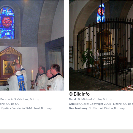
© Bildinfo
Fenster in St-Michael, Bottrop
Datei:
St. Michael Kirche, Bottrop
zenz: CC-BY-SA
Quelle:
Quelle: Copyright 2005 · Lizenz: CC-BY-
Mystica Fenster in St-Michael, Bottrop:
Beschreibung:
St. Michael Kirche, Bottrop: