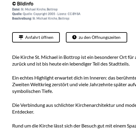
© Bildinfo
© Bildinfo
Datei:
St. Michael Kirche, Bottrop
Datei:
St. Michael Kirche, Bottrop
Quelle:
Quelle: Copyright 2005 · Lizenz: CC-BY-SA
Quelle:
Quelle: Copyright 2005 · Lizenz: CC-BY-SA
Beschreibung:
St. Michael Kirche, Bottrop:
Beschreibung:
St. Michael Kirche, Bottrop:
Anfahrt öffnen
zu den Öffnungszeiten
Die Kirche St. Michael in Bottrop ist ein besonderer Ort fü
zurück und ist bis heute ein lebendiger Teil des Stadtteils.
Ein echtes Highlight erwartet dich im Inneren: das berühmt
Zweiten Weltkrieg zerstört und viele Jahrzehnte später au
symbolischen Tiefe.
Die Verbindung aus schlichter Kirchenarchitektur und mode
Entdecker.
Rund um die Kirche lässt sich der Besuch gut mit einem Spa