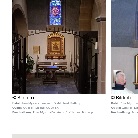
© Bildinfo
© Bildinfo
Datei:
Rosa Mystica Fenster in St-Michael, Bottrop
Datei:
Rosa Mystica 
Quelle:
Quelle: · Lizenz: CC-BY-SA
Quelle:
Quelle: · Li
Beschreibung:
Rosa Mystica Fenster in St-Michael, Bottrop:
Beschreibung:
Rosa 