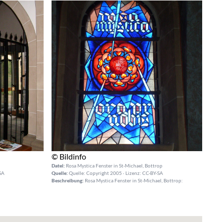
© Bildinfo
Datei:
Rosa Mystica Fenster in St-Michael, Bottrop
SA
Quelle:
Quelle: Copyright 2005 · Lizenz: CC-BY-SA
Beschreibung:
Rosa Mystica Fenster in St-Michael, Bottrop: