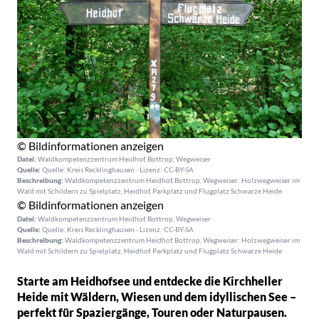
© Bildinformationen anzeigen
Datei:
Waldkompetenzzentrum Heidhof, Bottrop, Wegweiser
Quelle:
Quelle: Kreis Recklinghausen · Lizenz: CC-BY-SA
Beschreibung:
Waldkompetenzzentrum Heidhof, Bottrop, Wegweiser: Holzwegweiser im
Wald mit Schildern zu Spielplatz, Heidhof, Parkplatz und Flugplatz Schwarze Heide
© Bildinformationen anzeigen
Datei:
Waldkompetenzzentrum Heidhof, Bottrop, Wegweiser
Quelle:
Quelle: Kreis Recklinghausen · Lizenz: CC-BY-SA
Beschreibung:
Waldkompetenzzentrum Heidhof, Bottrop, Wegweiser: Holzwegweiser im
Wald mit Schildern zu Spielplatz, Heidhof, Parkplatz und Flugplatz Schwarze Heide
Starte am Heidhofsee und entdecke die Kirchheller
Heide mit Wäldern, Wiesen und dem idyllischen See –
perfekt für Spaziergänge, Touren oder Naturpausen.