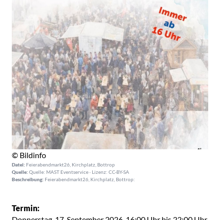
© Bildinfo
Datei:
Feierabendmarkt26, Kirchplatz, Bottrop
Quelle:
Quelle: MAST Eventservice · Lizenz: CC-BY-SA
Beschreibung:
Feierabendmarkt26, Kirchplatz, Bottrop:
Termin:
Donnerstag, 17. September 2026, 16:00 Uhr bis 22:00 Uhr