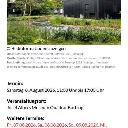
© Bildinformationen anzeigen
Datei:
Josef Albers Museum Quadrat Bottrop 2228_klein.jpg
Quelle:
Quelle: Philipp Ottendoerferstudio@ottendoerfer.com · Lizenz: CC-BY-SA
Beschreibung:
Josef Albers Museum Quadrat Bottrop 2228_klein.jpg: Modernes
schwarzes Museumsgebäude am Teich, umgeben von Grünflächen und hohen Bäumen.
Termin:
Samstag, 8. August 2026, 11:00 Uhr bis 17:00 Uhr
Veranstaltungsort:
Josef Albers Museum Quadrat Bottrop
Weitere Termine:
Fr., 07.08.2026
,
Sa., 08.08.2026
,
So., 09.08.2026
,
Mi.,