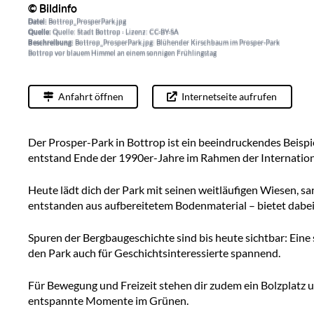
© Bildinfo
© Bildinfo
Datei:
Bottrop_ProsperPark.jpg
Datei:
Bottrop_ProsperPark.jpg
Quelle:
Quelle: Stadt Bottrop · Lizenz: CC-BY-SA
Quelle:
Quelle: Stadt Bottrop · Lizenz: CC-BY-SA
Beschreibung:
Bottrop_ProsperPark.jpg: Blühender Kirschbaum im Prosper-Park
Beschreibung:
Bottrop_ProsperPark.jpg: Blühender Kirschbaum im Prosper-Park
Bottrop vor blauem Himmel an einem sonnigen Frühlingstag
Bottrop vor blauem Himmel an einem sonnigen Frühlingstag
Anfahrt öffnen
Internetseite aufrufen
Der Prosper-Park in Bottrop ist ein beeindruckendes Beispi
entstand Ende der 1990er-Jahre im Rahmen der Internationa
Heute lädt dich der Park mit seinen weitläufigen Wiesen, 
entstanden aus aufbereitetem Bodenmaterial – bietet dabe
Spuren der Bergbaugeschichte sind bis heute sichtbar: Ein
den Park auch für Geschichtsinteressierte spannend.
Für Bewegung und Freizeit stehen dir zudem ein Bolzplatz u
entspannte Momente im Grünen.