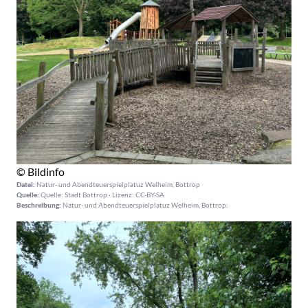
© Bildinfo
Datei:
Natur- und Abendteuerspielplatuz Welheim, Bottrop
Quelle:
Quelle: Stadt Bottrop · Lizenz: CC-BY-SA
Beschreibung:
Natur- und Abendteuerspielplatuz Welheim, Bottrop: