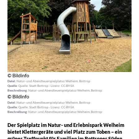
© Bildinfo
Datei:
Natur- und Abendteuerspielplatuz Welheim, Bottrop
Quelle:
Quelle: Stadt Bottrop · Lizenz: CC-BY-SA
Beschreibung:
Natur- und Abendteuerspielplatuz Welheim, Bottrop:
© Bildinfo
Datei:
Natur- und Abendteuerspielplatuz Welheim, Bottrop
Quelle:
Quelle: Stadt Bottrop · Lizenz: CC-BY-SA
Beschreibung:
Natur- und Abendteuerspielplatuz Welheim, Bottrop:
Der Spielplatz im Natur- und Erlebnispark Welheim
bietet Klettergeräte und viel Platz zum Toben – ein
grüner Treffpunkt für Familien im Bottroper Süden.